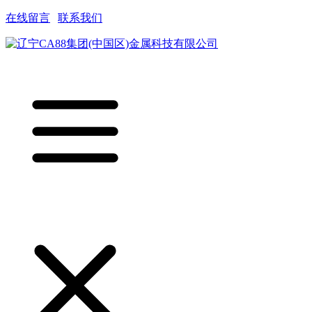
在线留言
|
联系我们