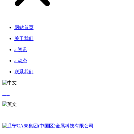
网站首页
关于我们
ai资讯
ai动态
联系我们
中文
英文