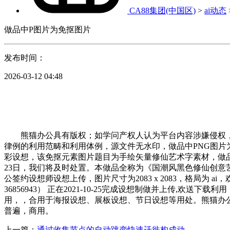
CA88集团(中国区)
>
ai动态
做品中P图片为免抠图片
发布时间：
2026-03-12 04:48
熊猫办公具有版权；如学问产权人认为平台内容涉嫌侵权，
律例的利用范畴和利用体例，源文件无水印，做品中PNG图片
彩设想，该免抠元素图片题目为手绘矢量修仙艺术字素材，做品编
23日，我们将及时处置。本做品全称为《国潮风黑色修仙创意
公签约设想师设想上传，图片尺寸为2083 x 2083，格局
36856943） 正在2021-10-25完成设想制做并上传,欢送下
用，，合用于海报设想、展板设想、节日设想等用处。熊猫办
普遍，商用。
上一篇：
通过收集节点的自动跳变快速迁徙构成动