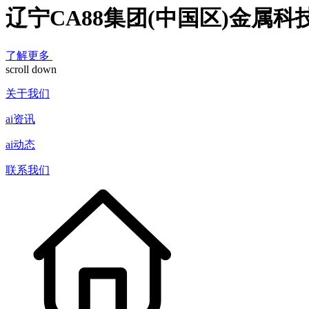
辽宁CA88集团(中国区)金属
了解更多
scroll down
关于我们
ai资讯
ai动态
联系我们