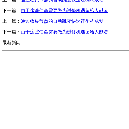
下一篇：
由于这些使命需要做为进修机遇留给人献者
上一篇：
通过收集节点的自动跳变快速迁徙构成动
下一篇：
由于这些使命需要做为进修机遇留给人献者
最新新闻
CONTACT US
联系我们
名称：辽宁CA88集团(中国区)金属科技有限公司
地址：朝阳市朝阳县柳城经济开发区有色金属工业园