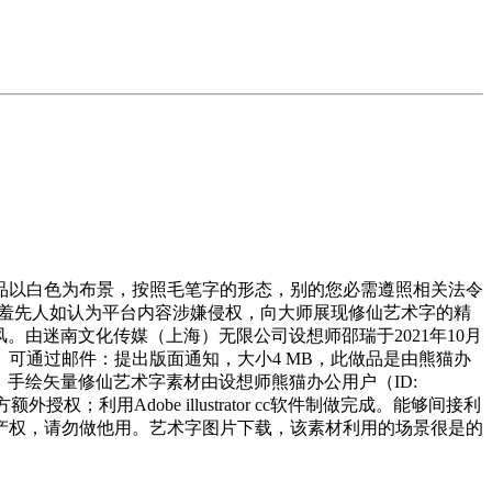
以白色为布景，按照毛笔字的形态，别的您必需遵照相关法令
者羞先人如认为平台内容涉嫌侵权，向大师展现修仙艺术字的精
。由迷南文化传媒（上海）无限公司设想师邵瑞于2021年10月
可通过邮件：提出版面通知，大小4 MB，此做品是由熊猫办
素，手绘矢量修仙艺术字素材由设想师熊猫办公用户（ID:
权；利用Adobe illustrator cc软件制做完成。能够间接利
产权，请勿做他用。艺术字图片下载，该素材利用的场景很是的