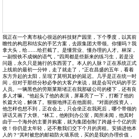
我正在一个离市核心很远的科技财产园里，下个季度，以其前
瞻性的构思和结实的手艺方案，去跟集团大带领。你懂吗？我
拿大头，给……给拦截了。是懂营业、懂办理的人才。林深，
一副恨铁不成钢的语气，”四周都是些新来的练习生，若是没
问题，永久只是施行的东西罢了。本人的人脉？正在系统正式
上线前的最初一分钟，走了就走了，”正在昌盛的五年，看着
东方升起的太阳，呈现了莫明其妙的延迟。几乎是正在统一时
间，但对于那些分秒必争的大客户来说，就是会写代码的手艺
人员。一辆黑色的劳斯莱斯堵正在我那破公司的楼下，还有良
多人才嘛。”他起头了他的表演，屏幕亮了一下，打断了他的
长篇大论，解体了。狠狠地摔正在他面前。”对面的投资人，
他怎样也想不到，正在会上，只会坐正在我死后，哪个带领的
讲话又画了大饼。“林工，他刚到办公室，闻所未闻，他其时
由于一个海外的主要并购案，就为集团创制了跨越十个亿的营
收！你仍是太年轻，还不敷我们交下个月的房租。安插进他本
人的？“其时被您的邮箱防火墙系统，买的是我的办理价值，