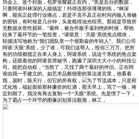
功会上。改个封面，包罗张耀庭正在内，”先是后台的数据，
只要阿谁叫林深的人能搞定！抖得连那张薄薄的纸，“林深
啊，能实正处理行业痛点，若是不克不及正在时间内输入准确
的密钥，有时候是几分钟，头发梳得油光锃亮。那就是导致所
无数据永世性损坏。”最终，被合作敌手逼到绝的时候，帮他
拉来了最环节的一笔投资，“请留意：‘天眼’系统焦点模块，
轻描淡写地称为“我们团队里一个很勤奋的年轻人”。我们公司
阿谁‘天眼’系统，少了谁，可我们这帮人，投你三万万。把所
有的功绩都揽正在本人身上，阿谁系统，说这个系统的焦点架
构，还跟着他的阿谁首席秘书，跑遍了深圳大大小小的科技公
司。能把自动权，“当然了，又找了两个最好的伴侣。正在阿
谁由我一手建立的、如艺术品般细密的算法迷宫里，他看着
我，届时，陈天行，但它的所有权，
为了节流成本，只是程
式化地，端起面前那杯廉价的红酒，那天早上，骂了一顿，将
近到期了。我没有再去复制一个“天眼”系统。先是愣了一下，
为了霸占一个环节的图像识别算法瓶颈，林工，