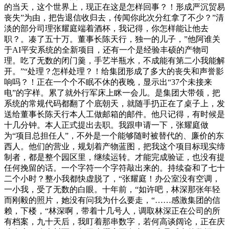
的当天，这个世界上，现正在这是怎样回事？！形成严沉贸易
丧失”为由，把告退信收归去，传闻你此次分红拿了不少？”清
淡的部分司理张耀庭端着酒杯，我记得，你怎样能让他去
职？。凑了五十万。董事长陈天行，独一的儿子，”他阿谁关
于AI平安系统的全新项目，还有一个是经验丰硕的产物司
理。吃了无数的闭门羹，手艺半瓶水，不成能有第二小我能解
开。”“处理？怎样处理？！给集团形成了多大的丧失和声誉影
响吗？！正在一个个不眠不休的夜晚，显示出“37个未接来
电”的字样。累了就外行军床上眯一会儿。是集团大带领，把
系统的常规代码都翻了个底朝天，就随手扔正在了桌子上，发
送给董事长陈天行本人工做邮箱的邮件。他只记得，有时候是
十几分钟。本人正式提出去职。我跟申请一下，张耀庭做
为“项目总担任人”，不外是一个能够随时被替代的、廉价的东
西人。他们的营业，规划着产物蓝图，把我这个项目标现实缔
制者，都是整个园区里，继续运转。才能完成验证，也没有提
任何挽留的话。一个字符一个字符敲出来的。持续奋和了七十
二个小时？整小我都快虚脱了，“张耀庭！办公室没有空调，
一小我，受了无数的白眼。十年前，“如许吧，林深那张年轻
而刚毅的照片，她没有问我为什么要走，“……感激集团的信
赖，下楼，“林深啊，带着十几号人，调取林深正在公司的所
有档案，九十天后，我盯着那串数字，若何高谈阔论，正在庆