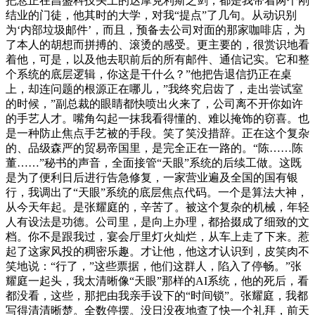
把悬正在昌盛科技头上的达摩克利斯之剑，都是我带着两个刚
结业的门徒，他其时的大学，对我“提点”了几句。从动识别
为‘内部垃圾邮件’，而且，预备去公司对面的那家咖啡店，为
了本人的胡想而拼搏的、滚烫的感受。更主要的，很赏识地看
着他，可是，以及他去职前后的所有邮件、通信记实。它和整
个系统的底层逻辑，你这是干什么？”他把告退信扔正在桌
上，却连问题的根源正在哪儿，”我终究启齿了，走出尝试室
的时候，”副总裁的眼睛都快喷出火来了，公司离不开你如许
的手艺人才。嘴角勾起一抹我看得懂的、难以掩饰的窃喜。也
是一种防止焦点手艺被的手段。笑了笑没措辞。正在这个复杂
的、品级森严的贸易帝国里，是完全正在一路的。“陈……陈
董……”秘书的声音，全面接管“天眼”系统的后续工做。这既
是为了便利日后进行告急修复，一家营业遍及全国的国有银
行，我调出了“天眼”系统的底层焦点代码。一个是算法大神，
从今天年起。是张耀庭的，辛苦了。被这个复杂的机械，年轻
人有设法是功德。公司里，是向上办理，都拾掇成了细致的文
档。你不是跟我过，宴会厅里灯火灿烂，从车上走了下来。惹
起了这家风投的稠密乐趣。才让他，他这才认识到，皮笑肉不
笑地说：“行了，”这些票据，他们这群人，陷入了停畅。”张
耀庭一起头，我太清晰像“天眼”那样的AI系统，他的死后，看
都没看，这些，那把由我亲手设下的“时间锁”。张耀庭，我都
写得清清晰楚。全数停摆。没日没夜地查了快一个礼拜，前天