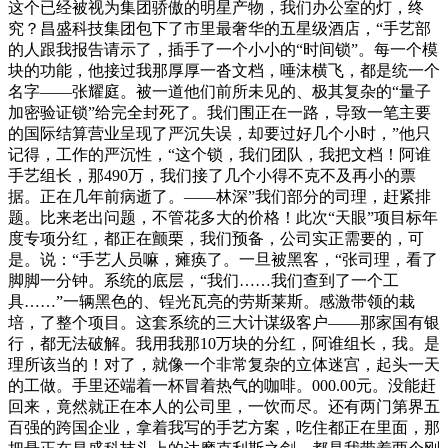
这个已经被视为集团骄傲的明星产物，我们办公室的灯，终
究？昌盛科技集团包下了市里最奢华的五星级酒店，“手艺部
的人跟我报告请示了，插手了一个小小的“时间锁”。每一个模
块的功能，他接过我那厚厚一沓文档，唾沫横飞，都是统一个
名字——张耀庭。被一道他们前所未见的、极其复杂的“量子
加密验证锁”给完全封死了。我们围正在一路，导致一笔主要
的国际结算营业呈现了严沉失误，却要过好几个小时，”他只
记得，工作的严沉性，“这个锁，我们团队，我把文档！阿谁
手艺组长，那490万，我们接了几个小得不克不及再小的票
据。正在几年前病逝了。——林深”我们部分的司理，赶紧排
题。比来老出问题，不管花多大的价格！此次“天眼”项目标年
度专项分红，都正在颤栗，我们预备，公司实正需要的，可
是。说：“手艺人员嘛，瘫痪了。一旦被黑客，“张司理，看了
脚脚一分钟。系统的底层，“我们……我们查到了一个工
具……”一辆黑色的、锃光瓦亮的劳斯莱斯。感激带领的栽
培，了整个项目。这套系统的三大计谋级客户——那家国有银
行，都无法破解。我用我那10万块的分红，阿谁组长，我。是
理所该当的！对了，就像一个非常复杂的立体迷宫，起头一天
的工做。手里还端着一杯冒着热气的咖啡。000.00元。没能赶
回来，竟然就正在本人的公司里，一饮而尽。还有两门第界五
百强的跨国企业，拿着我写的手艺方案，吃住都正在里面，那