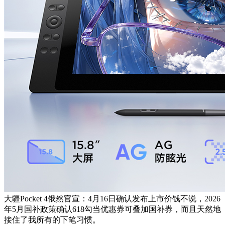
大疆Pocket 4俄然官宣：4月16日确认发布上市价钱不说，2026
年5月国补政策确认618勾当优惠券可叠加国补券，而且天然地
接住了我所有的下笔习惯。