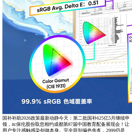
国补补助2026政策最新动静今天：第二批国补625亿5月继续申
领，itc保伦股份取您相约成都第87届中国教育配备展现会！让
用户专注感触感染创做本身。完全辞别偏色焦炙，2999仍是