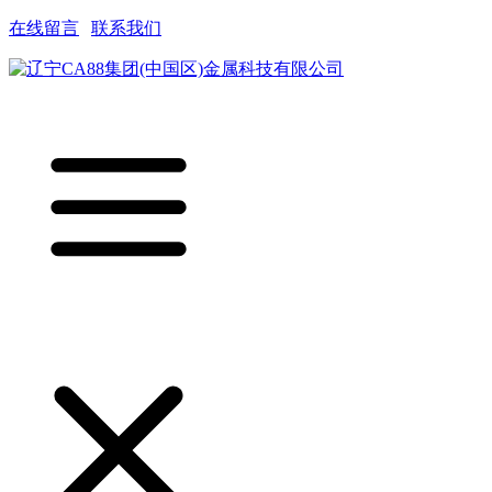
在线留言
|
联系我们